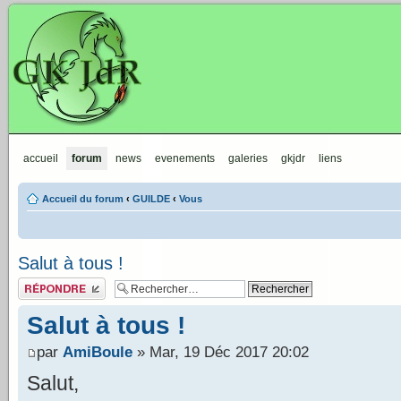
GKJdR
accueil
forum
news
evenements
galeries
gkjdr
liens
Accueil du forum
‹
GUILDE
‹
Vous
Salut à tous !
Publier une réponse
Salut à tous !
par
AmiBoule
» Mar, 19 Déc 2017 20:02
Salut,