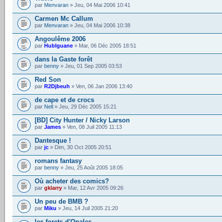
par
Menvaran
» Jeu, 04 Mai 2006 10:41
Carmen Mc Callum
par
Menvaran
» Jeu, 04 Mai 2006 10:38
Angoulême 2006
par
HubIguane
» Mar, 06 Déc 2005 18:51
dans la Gaste forêt
par
benny
» Jeu, 01 Sep 2005 03:53
Red Son
par
R2Djbeuh
» Ven, 06 Jan 2006 13:40
de cape et de crocs
par
Nell
» Jeu, 29 Déc 2005 15:21
[BD] City Hunter / Nicky Larson
par
James
» Ven, 08 Juil 2005 11:13
Dantesque !
par
jc
» Dim, 30 Oct 2005 20:51
romans fantasy
par
benny
» Jeu, 25 Août 2005 18:05
Où acheter des comics?
par
gklarry
» Mar, 12 Avr 2005 09:26
Un peu de BMB ?
par
Miku
» Jeu, 14 Juil 2005 21:20
les forets d'Opales