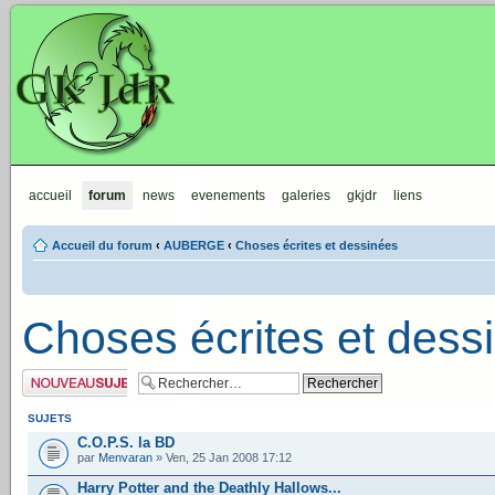
GKJdR
accueil
forum
news
evenements
galeries
gkjdr
liens
Accueil du forum
‹
AUBERGE
‹
Choses écrites et dessinées
Choses écrites et dess
Publier un nouveau
sujet
SUJETS
C.O.P.S. la BD
par
Menvaran
» Ven, 25 Jan 2008 17:12
Harry Potter and the Deathly Hallows...