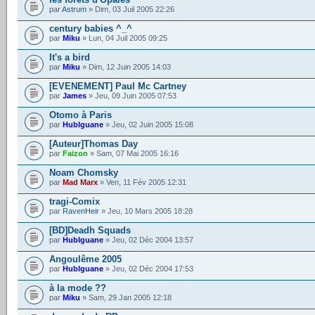
par
Astrum
» Dim, 03 Juil 2005 22:26
century babies ^_^
par
Miku
» Lun, 04 Juil 2005 09:25
It's a bird
par
Miku
» Dim, 12 Juin 2005 14:03
[EVENEMENT] Paul Mc Cartney
par
James
» Jeu, 09 Juin 2005 07:53
Otomo à Paris
par
HubIguane
» Jeu, 02 Juin 2005 15:08
[Auteur]Thomas Day
par
Faizon
» Sam, 07 Mai 2005 16:16
Noam Chomsky
par
Mad Marx
» Ven, 11 Fév 2005 12:31
tragi-Comix
par
RavenHeir
» Jeu, 10 Mars 2005 18:28
[BD]Deadh Squads
par
HubIguane
» Jeu, 02 Déc 2004 13:57
Angoulême 2005
par
HubIguane
» Jeu, 02 Déc 2004 17:53
à la mode ??
par
Miku
» Sam, 29 Jan 2005 12:18