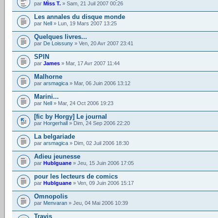
par
Miss T.
» Sam, 21 Juil 2007 00:26
Les annales du disque monde
par
Nell
» Lun, 19 Mars 2007 13:25
Quelques livres...
par
De Loissuny
» Ven, 20 Avr 2007 23:41
SPIN
par
James
» Mar, 17 Avr 2007 11:44
Malhorne
par
arsmagica
» Mar, 06 Juin 2006 13:12
Marini...
par
Nell
» Mar, 24 Oct 2006 19:23
[fic by Horgy] Le journal
par
Horgerhall
» Dim, 24 Sep 2006 22:20
La belgariade
par
arsmagica
» Dim, 02 Juil 2006 18:30
Adieu jeunesse
par
HubIguane
» Jeu, 15 Juin 2006 17:05
pour les lecteurs de comics
par
HubIguane
» Ven, 09 Juin 2006 15:17
Omnopolis
par
Menvaran
» Jeu, 04 Mai 2006 10:39
Travis