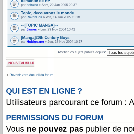
demande de RP
par
behaine
» Sam, 22 Jan 2005 20:37
Topic, decouvrons le monde
par
RavenHeir
» Ven, 14 Jan 2005 19:18
-=[TOPIC MANGA]=-
par
James
» Lun, 29 Nov 2004 13:42
[Manga]20th Century Boys
par
HubIguane
» Jeu, 18 Nov 2004 10:17
Afficher les sujets publiés depuis:
Publier un nouveau
sujet
Revenir vers Accueil du forum
QUI EST EN LIGNE ?
Utilisateurs parcourant ce forum : Au
PERMISSIONS DU FORUM
Vous
ne pouvez pas
publier de no