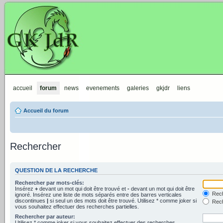
GKJdR
accueil
forum
news
evenements
galeries
gkjdr
liens
Accueil du forum
Rechercher
QUESTION DE LA RECHERCHE
Rechercher par mots-clés:
Insérez
+
devant un mot qui doit être trouvé et
-
devant un mot qui doit être
Rech
ignoré. Insérez une liste de mots séparés entre des barres verticales
discontinues
|
si seul un des mots doit être trouvé. Utilisez * comme joker si
Rech
vous souhaitez effectuer des recherches partielles.
Rechercher par auteur:
Utilisez * comme joker si vous souhaitez effectuer des recherches