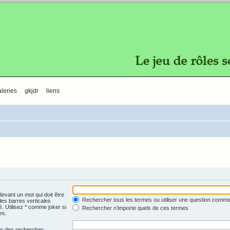
leries
gkjdr
liens
evant un mot qui doit être
Rechercher tous les termes ou utiliser une question comm
des barres verticales
é. Utilisez * comme joker si
Rechercher n’importe quels de ces termes
es.
uer des recherches