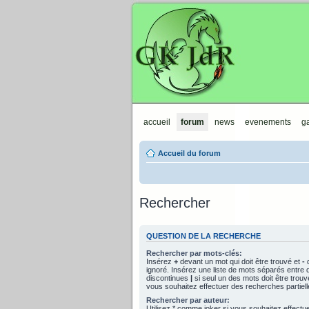
GKJdR
accueil
forum
news
evenements
ga
Accueil du forum
Rechercher
QUESTION DE LA RECHERCHE
Rechercher par mots-clés:
Insérez
+
devant un mot qui doit être trouvé et
-
d
ignoré. Insérez une liste de mots séparés entre 
discontinues
|
si seul un des mots doit être trouv
vous souhaitez effectuer des recherches partiell
Rechercher par auteur:
Utilisez * comme joker si vous souhaitez effect